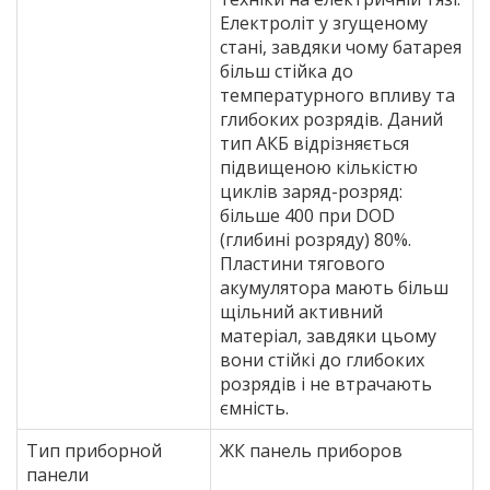
Електроліт у згущеному
стані, завдяки чому батарея
більш стійка до
температурного впливу та
глибоких розрядів. Даний
тип АКБ відрізняється
підвищеною кількістю
циклів заряд-розряд:
більше 400 при DOD
(глибині розряду) 80%.
Пластини тягового
акумулятора мають більш
щільний активний
матеріал, завдяки цьому
вони стійкі до глибоких
розрядів і не втрачають
ємність.
Тип приборной
ЖК панель приборов
панели