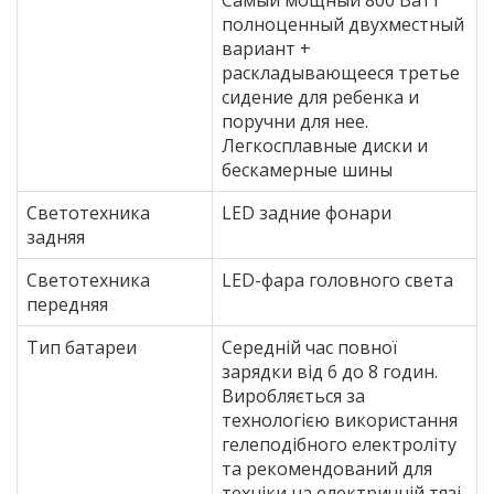
полноценный двухместный
вариант +
раскладывающееся третье
сидение для ребенка и
поручни для нее.
Легкосплавные диски и
бескамерные шины
Светотехника
LED задние фонари
задняя
Светотехника
LED-фара головного света
передняя
Тип батареи
Середній час повної
зарядки від 6 до 8 годин.
Виробляється за
технологією використання
гелеподібного електроліту
та рекомендований для
техніки на електричній тязі.