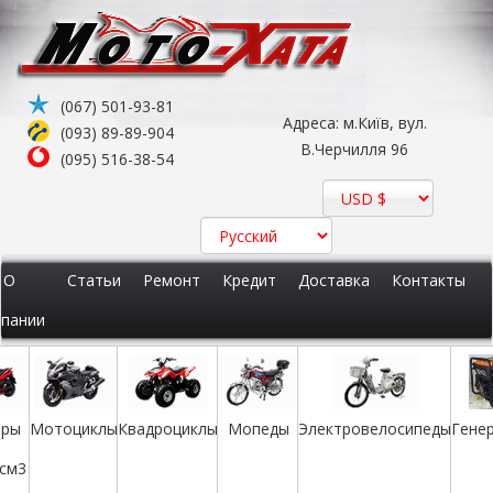
(067) 501-93-81
Адреса: м.Київ, вул.
(093) 89-89-904
В.Черчилля 96
(095) 516-38-54
О
Статьи
Ремонт
Кредит
Доставка
Контакты
пании
еры
Мотоциклы
Квадроциклы
Мопеды
Электровелосипеды
Гене
 см3