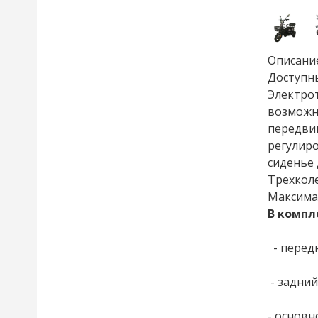
Описани
Доступны
Электрот
возможно
передвиг
регулиро
сиденье 
Трехкол
Максимал
В компл
- передн
- задний
- основн