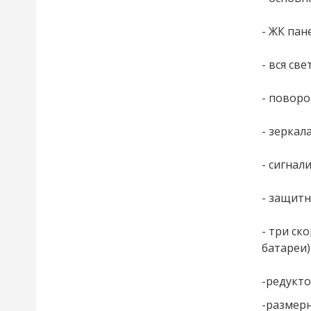
- ЖК пан
- вся св
- повор
- зеркал
- сигнал
- защит
- три ск
батареи)
-редукт
-размерн