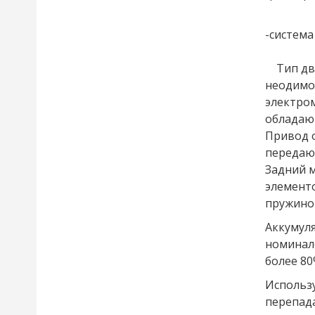
-систем
Тип дви
неодимо
электром
обладаю
Привод о
передаю
Задний 
элементо
пружино
Аккумуля
номинало
более 80
Использу
перепада