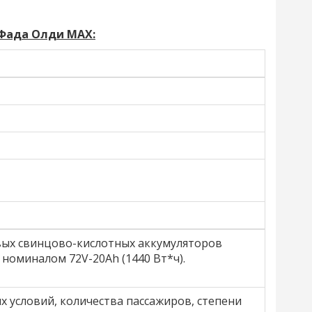
 Фада Олди МАХ:
овых свинцово-кислотных аккумуляторов
оминалом 72V-20Ah (1440 Вт*ч).
х условий, количества пассажиров, степени