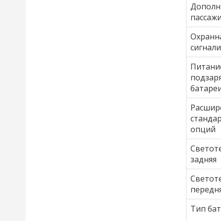
Дополн
пассаж
Охранн
сигнал
Питани
подзар
батаре
Расшир
станда
опций
Светот
задняя
Светот
передн
Тип ба