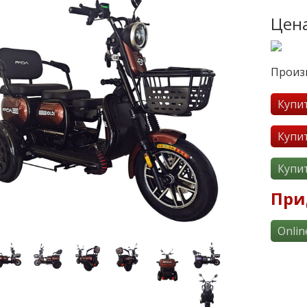
Цена
Произ
Купи
Купи
Купи
При
Onlin