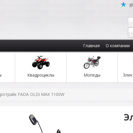
(
Главная
О компании
ы
Квадроциклы
Мопеды
Элек
тротрайк FADA OLDi MAX 1100W
Э