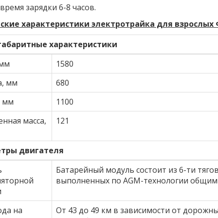
время зарядки 6-8 часов.
ские характеристики электротрайка для взрослых
габаритные характеристики
 мм
1580
, мм
680
, мм
1100
нная масса,
121
тры двигателя
ь
Батарейный модуль состоит из 6-ти тяг
ляторной
выполненных по AGM-технологии общим н
и
ода на
От 43 до 49 км в зависимости от дорожны