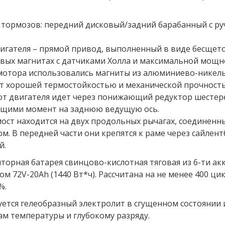
а тормозов: передний дисковый/задний барабанный с р
гателя – прямой привод, выполненный в виде бесщеточ
вых магнитах с датчиками Холла и максимальной мощно
отора использовались магниты из алюминиево-никель-
т хорошей термостойкостью и механической прочность
т двигателя идет через понижающий редуктор шестере
щими момент на заднюю ведущую ось.
мост находится на двух продольных рычагах, соединен
м. В передней части они крепятся к раме через сайлент
й.
торная батарея свинцово-кислотная тяговая из 6-ти а
м 72V-20Ah (1440 Вт*ч). Рассчитана на не менее 400 ци
%.
ется гелеобразный электролит в сгущенном состоянии и
м температуры и глубокому разряду.