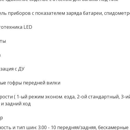
ель приборов с показателем заряда батареи, спидомет
етотехника LED
оты
а
изация с ДУ
ные гофры передней вилки
орости ( 1-ый режим эконом. езда, 2-ой стандартный, 3-
 и задний ход
ор
ость и тип шин: 3.00 - 10 передняя/задняя, ​​бескамерные