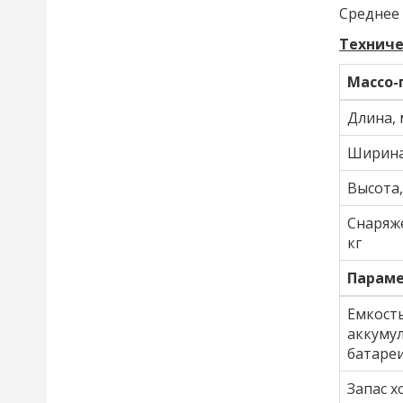
Среднее 
Техниче
Массо-
Длина,
Ширина
Высота
Снаряже
кг
Параме
Емкост
аккуму
батаре
Запас х