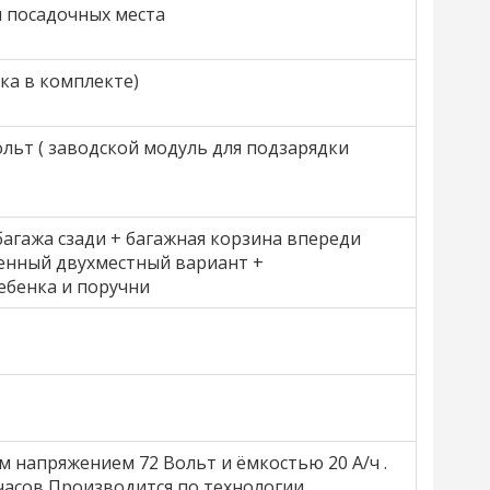
 посадочных места
ка в комплекте)
ольт ( заводской модуль для подзарядки
багажа сзади + багажная корзина впереди
енный двухместный вариант +
ебенка и поручни
 напряжением 72 Вольт и ёмкостью 20 A/ч .
 часов Производится по технологии