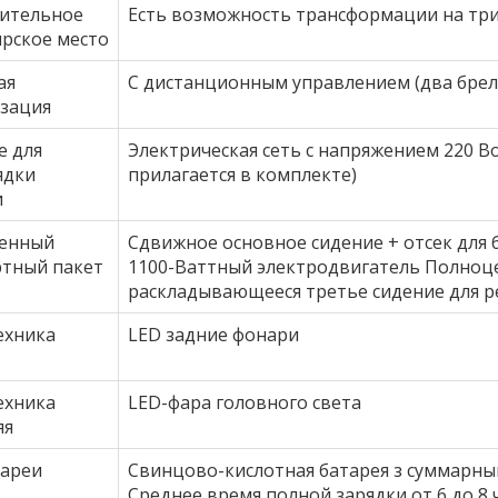
ительное
Есть возможность трансформации на три
ирское место
ая
С дистанционным управлением (два брел
изация
е для
Электрическая сеть с напряжением 220 В
ядки
прилагается в комплекте)
и
енный
Сдвижное основное сидение + отсек для 
ртный пакет
1100-Ваттный электродвигатель Полноц
раскладывающееся третье сидение для р
ехника
LED задние фонари
ехника
LED-фара головного света
яя
тареи
Свинцово-кислотная батарея з суммарным
Среднее время полной зарядки от 6 до 8