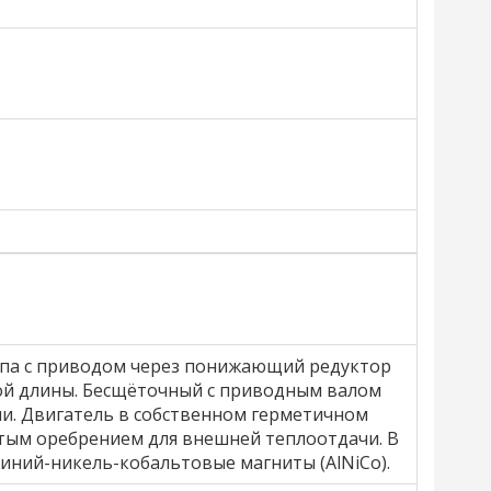
ипа с приводом через понижающий редуктор
ой длины. Бесщёточный с приводным валом
ли. Двигатель в собственном герметичном
итым оребрением для внешней теплоотдачи. В
ний-никель-кобальтовые магниты (AlNiCo).