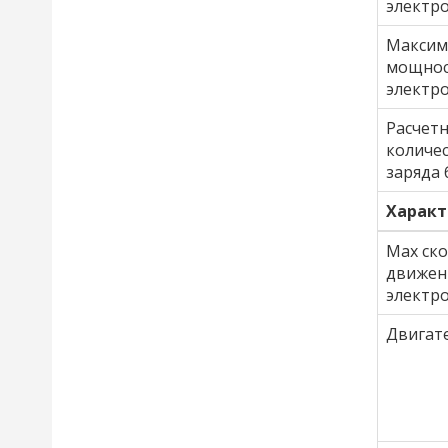
электро
Максим
мощно
электр
Расчет
количе
заряда 
Характ
Max ск
движен
электро
Двигате