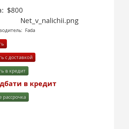
:
$800
водитель:
Fada
ть
ть с доставкой
ть в кредит
дбати в кредит
e рассрочка