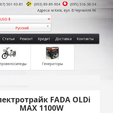
067) 501-93-81
(093) 89-89-904
(095) 516-38-54
Адреса: м.Київ, вул. В.Черчилля 96
Русский
Статьи
Ремонт
Кредит
Доставка
Контакты
тровелосипеды
Генераторы
лектротрайк FADA OLDi
MAX 1100W