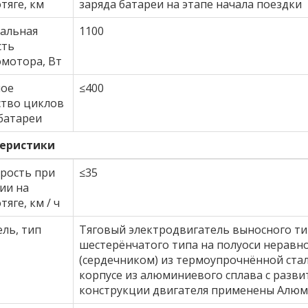
тяге, км
заряда батареи на этапе начала поездки
альная
1100
сть
омотора, Вт
ное
≤400
ство циклов
батареи
еристики
орость при
≤35
ии на
тяге, км / ч
ль, тип
Тяговый электродвигатель выносного т
шестерёнчатого типа на полуоси неравн
(сердечником) из термоупрочнённой ста
корпусе из алюминиевого сплава с разв
конструкции двигателя применены Алюми