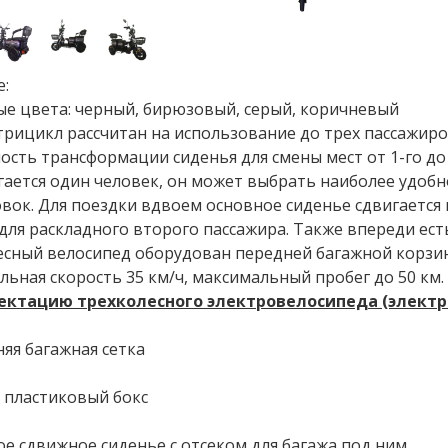
е:
е цвета: черный, бирюзовый, серый, коричневый
рицикл рассчитан на использование до трех пассажиров
сть трансформации сиденья для смены мест от 1-го до 
ается один человек, он может выбрать наиболее удоб
вок. Для поездки вдвоем основное сиденье сдвигается
для раскладного второго пассажира. Также впереди ест
есный велосипед оборудован передней багажной корзин
ьная скорость 35 км/ч, максимальный пробег до 50 км.
ектацию трехколесного электровелосипеда (электр
яя багажная сетка
 пластиковый бокс
ое сдвижное сиденье с отсеком для багажа под ним