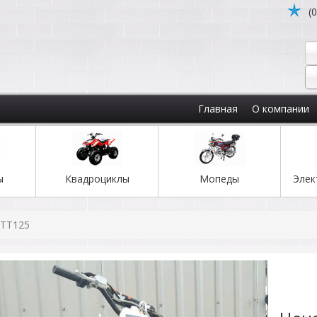
(
Главная
О компании
ы
Квадроциклы
Мопеды
Элек
 TT125