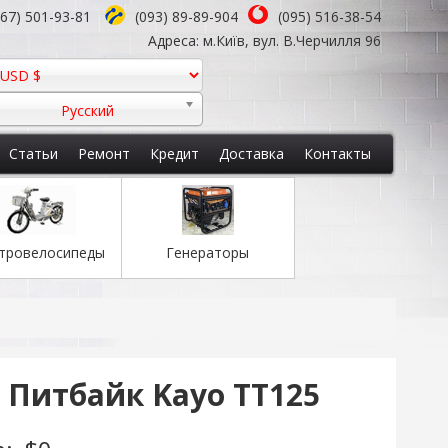
067) 501-93-81
(093) 89-89-904
(095) 516-38-54
Адреса: м.Київ, вул. В.Черчилля 96
Русский
Статьи
Ремонт
Кредит
Доставка
Контакты
тровелосипеды
Генераторы
Питбайк Kayo TT125