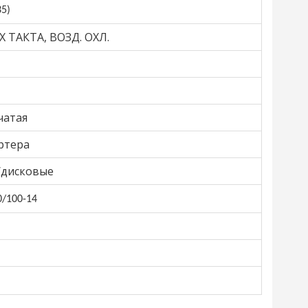
5)
-Х ТАКТА, ВОЗД. ОХЛ.
чатая
ртера
/дисковые
0/100-14