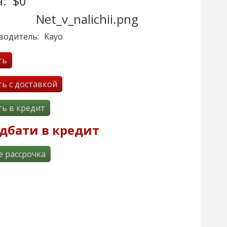
:
$0
водитель:
Kayo
ть
ть с доставкой
ть в кредит
дбати в кредит
e рассрочка