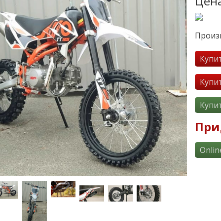
Цена
Произ
Купи
Купи
Купи
При
Onlin