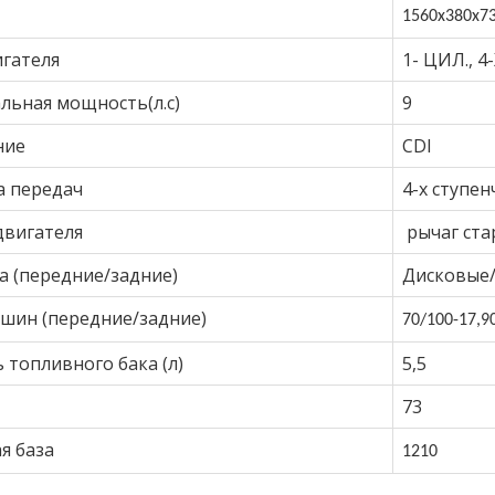
1560х380х73
игателя
1- ЦИЛ., 4
льная мощность(л.с)
9
ние
CDI
а передач
4-х ступен
двигателя
рычаг ста
а (передние/задние)
Дисковые
 шин (передние/задние)
70/100-17,
9
 топливного бака (л)
5,5
73
я база
1210