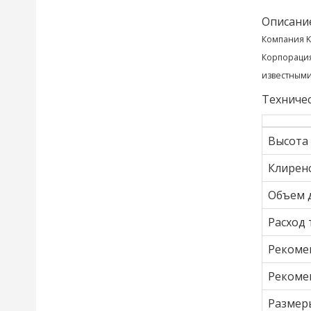
Описани
Компания K
Корпорация
известными
Техничес
Высота 
Клирен
Объем д
Расход 
Рекомен
Рекомен
Размеры