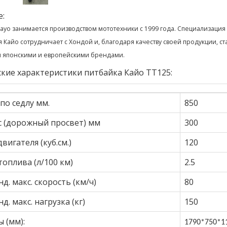
е:
ayo занимается производством мототехники с 1999 года. Специализация 
 Кайо сотрудничает с Хондой и, благодаря качеству своей продукции, ст
 японскими и европейскими брендами.
кие характеристики питбайка Кайо ТТ125:
по седлу мм.
850
с (дорожный просвет) мм
300
вигателя (куб.см.)
120
топлива (л/100 км)
2.5
д. макс. скорость (км/ч)
80
д. макс. нагрузка (кг)
150
 (мм):
1790*750*11