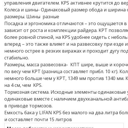
управления двигателем. KPS активнее крутится до ве
Колеса и шины- Одинаковый размер обода и ширина о
размеры. Шины
разные
Посадка и эргономика отличаются – это ощущается в
зависит от роста и комплекции райдера. KPT позволя
более ровной спиной, на KPS удобнее сидеть с небо
вперед – это также влияет и на развесовку при езде и
немного острее в резких виражах и проходит дугу по
стабильно.
Размеры, масса развесовка-
КПТ шире, выше и короче
по весу чем KPT (разница составляет прибл. 10 кг). Ко
немного больше чем у KPT, 1349 мм против 1340 мм. 
на 4 см, чем
KPS.
Тормозная система. Исходные элементы одинаковые 
одинаковые вместе с наличием двухканальной анти
в приводе тормозов.
Емкость бака у LIFAN KPS без малого на два литра бол
и составляет почти 15 литров