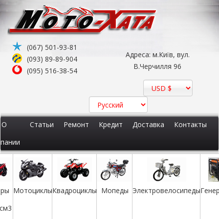
(067) 501-93-81
Адреса: м.Київ, вул.
(093) 89-89-904
В.Черчилля 96
(095) 516-38-54
О
Статьи
Ремонт
Кредит
Доставка
Контакты
пании
еры
Мотоциклы
Квадроциклы
Мопеды
Электровелосипеды
Гене
 см3