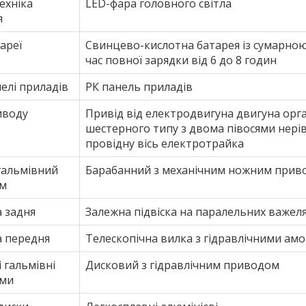
ехніка
LED-фара головного світла
я
ареї
Свинцево-кислотна батарея із сумарною 
час повної зарядки від 6 до 8 годин
елі приладів
РК панель приладів
иводу
Привід від електродвигуна двигуна ор
шестерного типу з двома півосями нері
провідну вісь електротрайка
гальмівний
Барабанний з механічним ножним прив
зм
а задня
Залежна підвіска на паралельних важе
а передня
Телескопічна вилка з гідравлічними ам
 гальмівні
Дисковий з гідравлічним приводом
зми