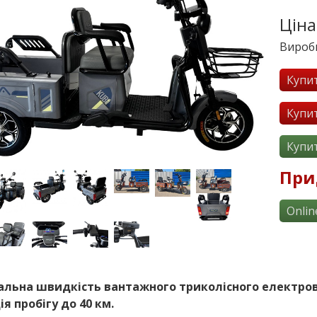
Ціна
Вироб
Купи
Купи
Купи
При
Onlin
льна швидкість вантажного триколісного електров
я пробігу до 40 км.