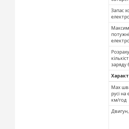
Запас х
електро
Максим
потужн
електро
Розрах
кількіс
заряду 
Характ
Max шв
русі на 
км/год
Двигун,