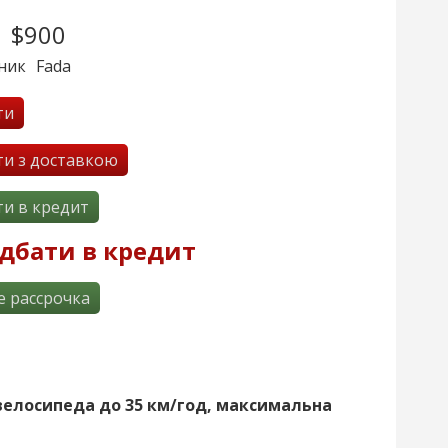
$900
ник
Fada
ти
ти з доставкою
ти в кредит
дбати в кредит
e рассрочка
елосипеда до 35 км/год, максимальна