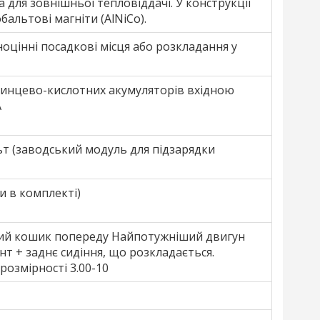
 для зовнішньої тепловіддачі. У конструкції
альтові магніти (AlNiCo).
оцінні посадкові місця або розкладання у
винцево-кислотних акумуляторів вхідною
А
т (заводський модуль для підзарядки
и в комплекті)
жний кошик попереду Найпотужніший двигун
т + заднє сидіння, що розкладається.
розмірності 3.00-10