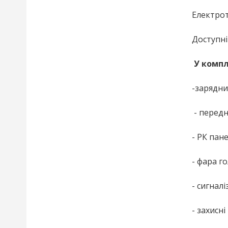
Електрот
Доступні
У компл
-зарядни
- передн
- РК пан
- фара г
- сигналі
- захисн