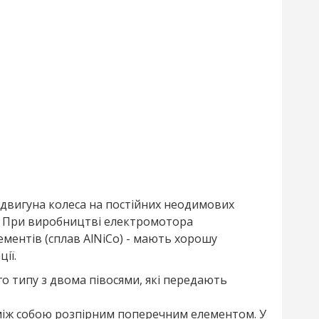
 двигуна колеса на постійних неодимових
т. При виробництві електромотора
ментів (сплав AlNiCo) - мають хорошу
ії.
о типу з двома півосями, які передають
 між собою розпірним поперечним елементом. У