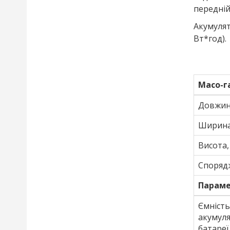
передній
Акумулят
Вт*год).
Масо-г
Довжин
Ширина
Висота,
Спорядж
Параме
Ємність
акумул
батареї