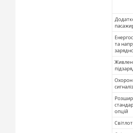
Додатк
пасажир
Енерго
та напр
зарядн
Живлен
підзаря
Охорон
сигналі
Розшир
станда
опцій
Світлот