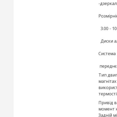
-дзеркал
Розмірн
3.00 - 1
Диски а
Система 
переднє
Тип двиг
магнітах
використ
термості
Привід в
момент н
Задній м