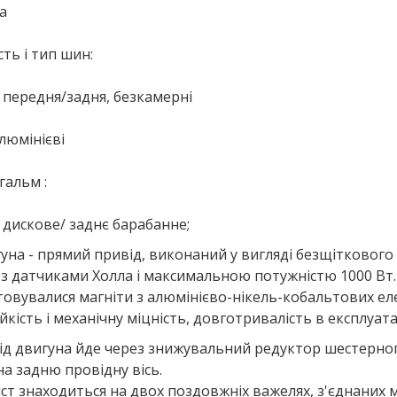
а
ість і тип шин:
0 передня/задня, безкамерні
люмінієві
гальм :
 дискове/ заднє барабанне;
уна - прямий привід, виконаний у вигляді безщіткового
 з датчиками Холла і максимальною потужністю 1000 В
овувалися магніти з алюмінієво-нікель-кобальтових еле
йкість і механічну міцність, довготривалість в експлуатац
ід двигуна йде через знижувальний редуктор шестерног
а задню провідну вісь.
іст знаходиться на двох поздовжніх важелях, з'єднаних