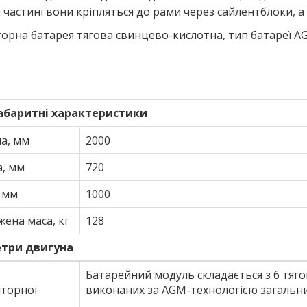
 частині вони кріпляться до рами через сайлентблоки, 
орна батарея тягова свинцево-кислотна, тип батареї A
абаритні характеристики
а, мм
2000
, мм
720
 мм
1000
ена маса, кг
128
три двигуна
Батарейний модуль складається з 6 тяг
яторної
виконаних за AGM-технологією загальним