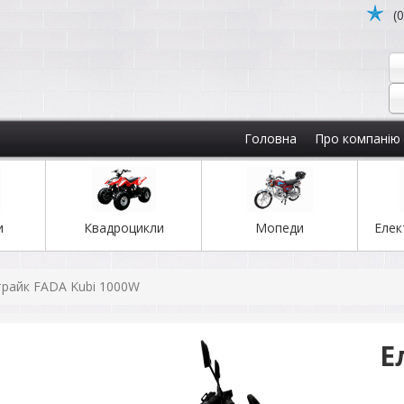
(
Головна
Про компанію
и
Квадроцикли
Мопеди
Елек
райк FADA Kubi 1000W
Е