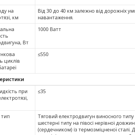
оду на
Від 30 до 40 км залежно від дорожніх у
тязі, км
навантаження.
альна
1000 Ватт
ість
двигуна, Вт
ункова
≤550
ть циклів
батареї
еристики
идкість при
≤35
електротязі,
 тип
Тяговий електродвигун виносного типу
шестерні типу на півосі нерівної довж
(сердечником) із термозміцненої сталі. 