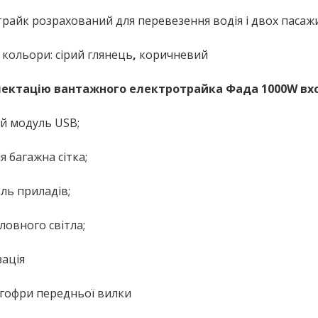
райк розрахований для перевезення водія і двох пасаж
 кольори: сірий глянець
,
коричневий
ектацію вантажного електротрайка Фада 1000W вх
й модуль USB;
я багажна сітка;
ель приладів;
оловного світла;
зація
і гофри передньої вилки