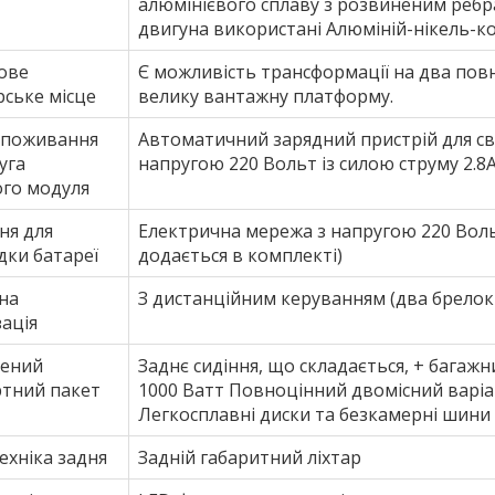
алюмінієвого сплаву з розвиненим ребра
двигуна використані Алюміній-нікель-коб
ове
Є можливість трансформації на два повн
ське місце
велику вантажну платформу.
споживання
Автоматичний зарядний пристрій для с
уга
напругою 220 Вольт із силою струму 2.8
ого модуля
ня для
Електрична мережа з напругою 220 Воль
дки батареї
додається в комплекті)
на
З дистанційним керуванням (два брелок
зація
ений
Заднє сидіння, що складається, + бага
ртний пакет
1000 Ватт Повноцінний двомісний варіан
Легкосплавні диски та безкамерні шини 
ехніка задня
Задній габаритний ліхтар