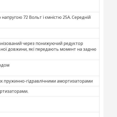
напругою 72 Вольт і ємністю 25A. Середній
ганізований через понижуючий редуктор
вної довжини, які передають момент на задню
одом
лях пружинно-гідравлічними амортизаторами
ортизаторами.