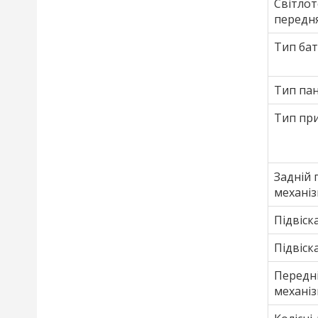
Світлот
передн
Тип бат
Тип пан
Тип пр
Задній 
механі
Підвіск
Підвіск
Передні
механі