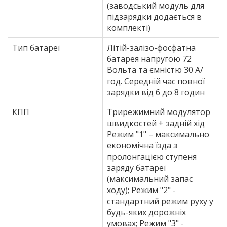
(заводський модуль для
підзарядки додається в
комплекті)
Тип батареї
Літій-залізо-фосфатна
батарея напругою 72
Вольта та ємністю 30 А/
год. Середній час повної
зарядки від 6 до 8 годин
КПП
Трирежимний модулятор
швидкостей + задній хід
Режим "1" – максимально
економічна їзда з
пролонгацією ступеня
заряду батареї
(максимальний запас
ходу); Режим "2" -
стандартний режим руху у
будь-яких дорожніх
умовах; Режим "3" -