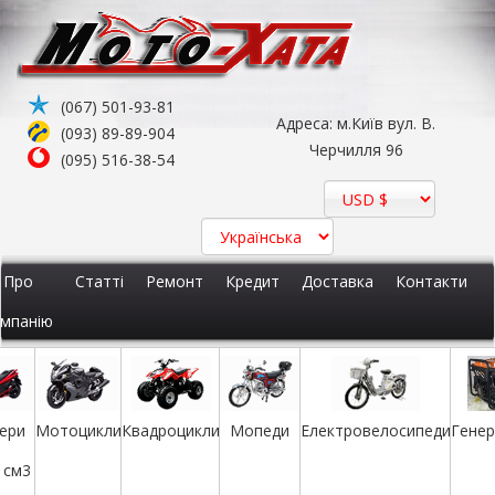
(067) 501-93-81
Адреса: м.Київ вул. В.
(093) 89-89-904
Черчилля 96
(095) 516-38-54
Про
Статті
Ремонт
Кредит
Доставка
Контакти
мпанію
ери
Мотоцикли
Квадроцикли
Мопеди
Електровелосипеди
Гене
 см3