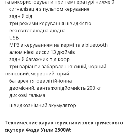
та використовувати при температурі нижче 0
сигналізація з пультом керування
задній хід
три режими керування швидкістю
вся світлодіодна діодна
USB
МР3 з керуванням на кермі та з bluetooth
алюмінієві диски 13 дюймів
задній багажник під кофр
три варіанти забарвлення: синій, чорний
глянсовий, червоний, сірий
батарея тягова літій-іонна
двомісний, вантажопідйомність 200 кг
дискові гальма
швидкознімний акумулятор
Технические характеристики электрического
скутера Фада Унли 2500W: