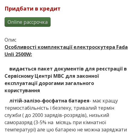
Придбати в кредит
Online рассрочка
Опис
Особливості комплектації електроскутера Fada
Unli 2500W:
видається пакет документів для реєстрації в
Сервісному Центрі МВС для законної
експлуатації дорогами загального
користування
літій-залізо-фосфатна батарея
- має кращу
термостабільність і безпеку, тривалий термін
служби ( до 2000 зарядів-розрядів), низький
саморазряд (3-5% на місяць при кімнатної
температурі) але цю батарею не можна заряджати