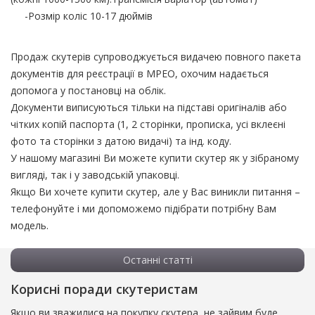
-Розмір коліс 10-17 дюймів
Продаж скутерів супроводжується видачею повного пакета
документів для реєстрації в МРЕО, охочим надається
допомога у постановці на облік.
Документи виписуються тільки на підставі оригіналів або
чітких копій паспорта (1, 2 сторінки, прописка, усі вклеєні
фото та сторінки з датою видачі) та інд. коду.
У нашому магазині Ви можете купити скутер як у зібраному
вигляді, так і у заводській упаковці.
Якщо Ви хочете купити скутер, але у Вас виникли питання –
телефонуйте і ми допоможемо підібрати потрібну Вам
модель.
Останні статті
Корисні поради скутеристам
Якщо ви зважилися на покупку скутера, не зайвим буде