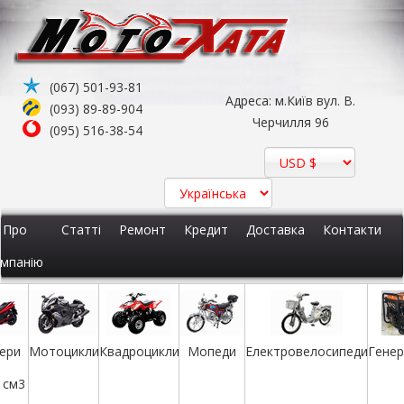
(067) 501-93-81
Адреса: м.Київ вул. В.
Елек
Мопеди
икли
(093) 89-89-904
Квадроцикли
Черчилля 96
(095) 516-38-54
Про
Статті
Ремонт
Кредит
Доставка
Контакти
мпанію
ери
Мотоцикли
Квадроцикли
Мопеди
Електровелосипеди
Гене
 см3