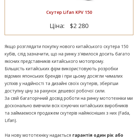
Скутер Lifan KPV 150
Ціна:
$2 280
Якщо розглядати покупку нового китайського скутера 150
кубів, слід зазначити, що на ринку з'явилося досить багато
якісних представників китайського мотопрому.
Більшість китайських фірм використовують розробки
відомих японських брендів і при цьому досягли чималих
успіхів у надійності та дизайні своїх скутерів, зберігши
доступну ціну за рахунок дешевої робочої сили.
За свій багаторічний досвід роботи на ринку мототехніки ми
досконально вивчили всіх існуючих китайських виробників
та займаємося продажем скутерів найякісніших з них (Fada,
Lifan).
На нову мототехніку надається
гарантія один рік або