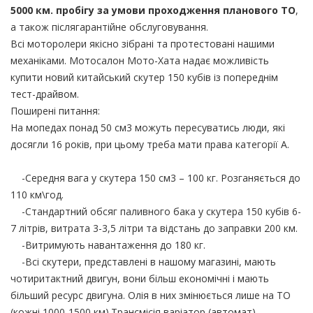
5000 км. пробігу за умови проходження планового ТО
,
а також післягарантійне обслуговування.
Всі моторолери якісно зібрані та протестовані нашими
механіками. Мотосалон Мото-Хата надає можливість
купити новий китайський скутер 150 кубів із попереднім
тест-драйвом.
Поширені питання:
На мопедах понад 50 см3 можуть пересуватись люди, які
досягли 16 років, при цьому треба мати права категорії А.
-Середня вага у скутера 150 см3 – 100 кг. Розганяється до
110 км\год.
-Стандартний обсяг паливного бака у скутера 150 кубів 6-
7 літрів, витрата 3-3,5 літри та відстань до заправки 200 км.
-Витримують навантаження до 180 кг.
-Всі скутери, представлені в нашому магазині, мають
чотиритактний двигун, вони більш економічні і мають
більший ресурс двигуна. Олія в них змінюється лише на ТО
(кожні 1000-1500 км).Трансмісія варіатор (автомат)