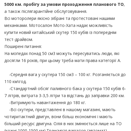
5000 км. пробігу за умови проходження планового ТО
,
а також післягарантійне обслуговування.
Всі моторолери якісно зібрані та протестовані нашими
механіками. Мотосалон Мото-Хата надає можливість
купити новий китайський скутер 150 кубів із попереднім
тест-драйвом.
Поширені питання:
На мопедах понад 50 см3 можуть пересуватись люди, які
досягли 16 років, при цьому треба мати права категорії А.
-Середня вага у скутера 150 см3 – 100 кг. Розганяється до
110 км\год.
-Стандартний обсяг паливного бака у скутера 150 кубів 6-
7 літрів, витрата 3-3,5 літри та відстань до заправки 200 км.
-Витримують навантаження до 180 кг.
-Всі скутери, представлені в нашому магазині, мають
чотиритактний двигун, вони більш економічні і мають
більший ресурс двигуна. Олія в них змінюється лише на ТО
(кожні 1000-1500 км).Трансмісія варіатор (автомат)