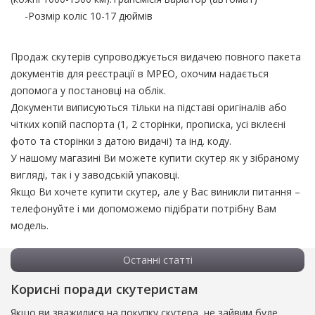
-Розмір коліс 10-17 дюймів
Продаж скутерів супроводжується видачею повного пакета
документів для реєстрації в МРЕО, охочим надається
допомога у постановці на облік.
Документи виписуються тільки на підставі оригіналів або
чітких копій паспорта (1, 2 сторінки, прописка, усі вклеєні
фото та сторінки з датою видачі) та інд. коду.
У нашому магазині Ви можете купити скутер як у зібраному
вигляді, так і у заводській упаковці.
Якщо Ви хочете купити скутер, але у Вас виникли питання –
телефонуйте і ми допоможемо підібрати потрібну Вам
модель.
Останні статті
Корисні поради скутеристам
Якщо ви зважилися на покупку скутера, не зайвим буде