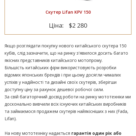
Скутер Lifan KPV 150
Ціна:
$2 280
Якщо розглядати покупку нового китайського скутера 150
кубів, слід зазначити, що на ринку з'явилося досить багато
якісних представників китайського мотопрому.
Більшість китайських фірм використовують розробки
відомих японських брендів і при цьому досягли чималих
успіхів у надійності та дизайні своїх скутерів, зберігши
доступну ціну за рахунок дешевої робочої сили.
За свій багаторічний досвід роботи на ринку мототехніки ми
досконально вивчили всіх існуючих китайських виробників
та займаємося продажем скутерів найякісніших з них (Fada,
Lifan).
На нову мототехніку надається
гарантія один рік або