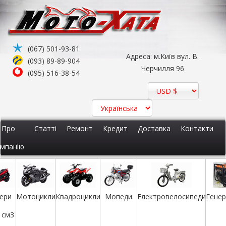
(067) 501-93-81
Адреса: м.Київ вул. В.
Елек
Мопеди
икли
(093) 89-89-904
Квадроцикли
Черчилля 96
(095) 516-38-54
Про
Статті
Ремонт
Кредит
Доставка
Контакти
мпанію
ери
Мотоцикли
Квадроцикли
Мопеди
Електровелосипеди
Гене
 см3